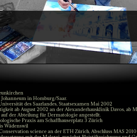
eunkirchen
 Johanneum in Homburg/Saar.
Universität des Saarlandes, Staatsexamen Mai 2002
tigkeit ab August 2002 an der Alexanderhausklinik Davos, ab 
auf der Abteilung für Dermatologie angestellt.
logische Praxis am Schaffhauserplatz 3 Zürich
is Wädenswil
Conservation science an der ETH Zürich, Abschluss MAS 201
dersetzung mit der Malerei, zunächst Bleistiftzeichnung und Gra