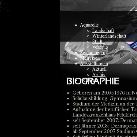
Aquarelle
Landschaft
Winterlandschaft
Städte
Venedig
Zeichnungen
Malreisen
Ausstellungen
Aktuell
Archiv
BIOGRAPHIE
Kollagen
Geboren am 26.05.1976 in N
Schulausbildung: Gymnasium
Studium der Medizin an der 
Aufnahme der beruflichen Tä
Landeskrankenhaus Feldkirch 
seit September 2007: Dermato
seit Jänner 2018: Dermaprax
ab September 2007 Studium 
Seit früher Kindheit Auseinan