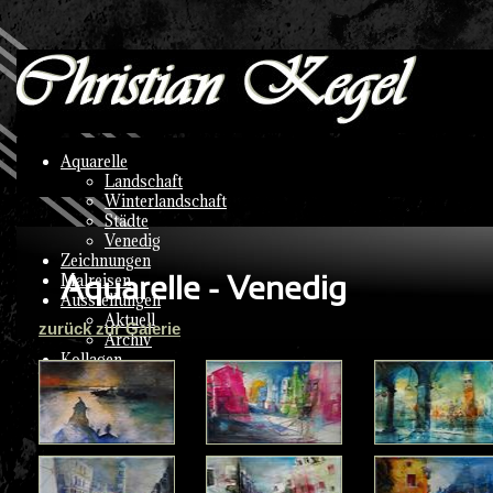
Aquarelle
Landschaft
Winterlandschaft
Städte
Venedig
Zeichnungen
Aquarelle - Venedig
Malreisen
Ausstellungen
Aktuell
zurück zur Galerie
Archiv
Kollagen